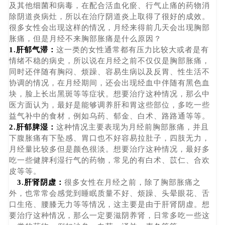
及其他细菌和病毒，在配合活血化瘀、行气止痛的药物消
除阴道炎病灶，所以在治疗阴道炎上取得了很好的成效。
很多女性会出现这样的情况，月经来得前几天会出现胸部
胀痛，但是月经不来胸部胀痛是什么原因？
1.肝郁气滞：
这一类的女性通常都有压力比较大或者是有
情绪不稳的病史，所以说在月经之前不仅仅是胸部胀痛，
同时还伴随有胸闷、烦躁、容易生病以及反胃、性生活不
协调的情况，在月经期间，还会出现经血中伴随有黑色血
块，脸上长出黑斑等等症状。想要治疗这种情况，那么中
医方面认为，最好是能够调养肝和胃这些部位，多吃一些
益气补中的食材，例如乌药、郁金、白术、路路通等等。
2.肝郁脾湿：
这种情况主要表现为月经前胸部胀痛，并且
下腹胀痛有下坠感、胃口也不好容易拉肚子，四肢无力，
月经量比较多但是颜色很淡。想要治疗这种情况，最好多
吃一些健脾利湿行气的药物，常见的有白术、苡仁、合欢
皮等等。
3.肝肾阴虚：
很多女性在月经之前，除了胸部胀痛之
外，也常常会感觉到睡眠质量不好、烦躁、头晕眼花、舌
口生疮、腰膝无力等等情况，这主要是由于肝肾阴虚。想
要治疗这种情况，那么一定要滋阴养肾，日常多吃一些这