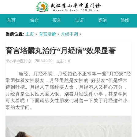
首页
简介
报道
认证
案例
路线
当前位置:
主页
>
育宫培麟
>
月经不调
>
育宫培麟丸治疗“月经病”效果显著
2018-10-20
李小平中医门诊
点击：
0
痛经、月经不调、月经颜色不正常等一些“月经病”经
常困扰着女性朋友，月经虽然是女性的“好朋友”但是经常
遭到吐槽。月经来了痛经要人命，月经不来又担心万分，
月经真是让女性又爱又恨。别看月经这件小事，其是学问
可大着呢！下面就给女性朋友们科普一下关于月经这件小
事的大学问。