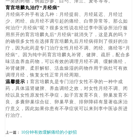
一类的药物，例如沙参、白芍、泽兰、麦冬等等。
育宫培麟丸治疗“月经病”
月经病不外乎有这几种：月经提前、月经延迟、月经过
少、闭经、由月经不调引起的痛经、白带异常等。那么如
何治疗“月经病”呢？很多女性说在经过李中医诊所治疗服
用所开的育宫培麟丸后“月经病”就消失了，这是真的吗？
的确很多女性在选择育宫培麟丸后月经病得到了很好的治
疗，因为此药是专门治疗女性月经不调、闭经、痛经等“月
经病”。因为纯中药育宫培麟丸补肾、健脾、疏肝，配合多
味活血养血药物，可以有效的调理月经不调、缓解痛经，
补肾健脾、柔肝解郁、活血燥湿的药物作用于病灶可有效
调理月经，恢复女性正常月经周期。
温馨提示：
育宫培麟丸是专门治疗女性不孕的一种中成
药，具体温肾健脾、养血调经之效，对女性月经不调、闭
经以及女性原发性不孕症，如子宫发育不良、卵巢发育不
良、多囊卵巢综合征、卵巢早衰、排卵障碍有显著临床治
疗意义，因此如果你患有不孕症状可以来到李中医诊所进
行治疗。
10分钟有效缓解痛经的小妙招
上一篇：