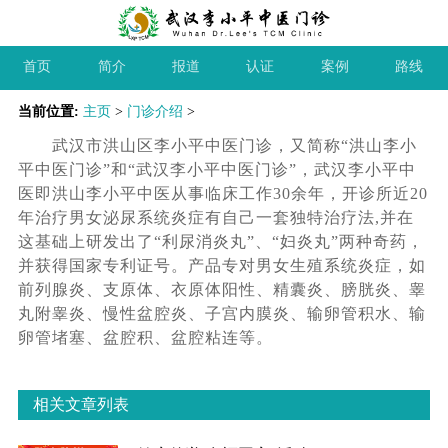
首页
简介
报道
认证
案例
路线
当前位置:
主页
>
门诊介绍
>
武汉市洪山区李小平中医门诊，又简称“洪山李小
平中医门诊”和“武汉李小平中医门诊”，武汉李小平中
医即洪山李小平中医从事临床工作30余年，开诊所近20
年治疗男女泌尿系统炎症有自己一套独特治疗法,并在
这基础上研发出了“利尿消炎丸”、“妇炎丸”两种奇药，
并获得国家专利证号。产品专对男女生殖系统炎症，如
前列腺炎、支原体、衣原体阳性、精囊炎、膀胱炎、睾
丸附睾炎、慢性盆腔炎、子宫内膜炎、输卵管积水、输
卵管堵塞、盆腔积、盆腔粘连等。
相关文章列表