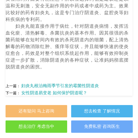
温和无刺激，安全无副作用的中药或者中成药为主。效果
比较好的药有妇炎丸，这是专门治疗阴道炎、盆腔炎等妇
科疾病的专利药。
妇炎丸能直接作用于病灶，针对阴道炎病情，发挥活
血化瘀、清热解毒、杀菌抗炎的基本作用。因其很强的杀
菌药能够在短时间内有效的杀死阴道内的细菌，配上清热
解毒的药物消除红肿、瘙痒等症状，并且能够快速的使炎
症愈合，药效是对整个组织系统起作用，能够有效抑制炎
症进一步扩散，消除阴道炎的各种症状，让准妈妈彻底摆
脱阴道炎的困扰。
妇炎丸根治梅雨季节引发的霉菌性阴道炎
上一篇：
女性阴道易变老 如何保护阴道呢？
下一篇：
还有疑问 马上咨询
想去检查 了解情况
想去治疗 考虑当中
免费私密 咨询医生