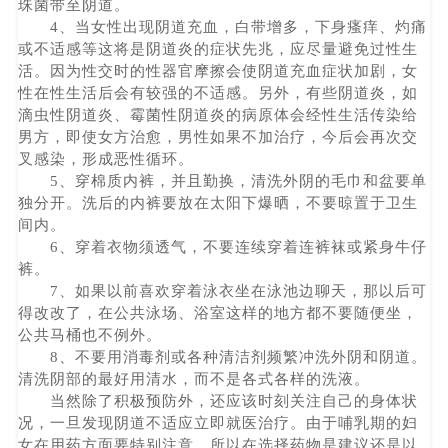
珠菌带至阴道。
4、当女性出现阴道充血，白带增多，下身瘙痒、灼痛
或不适感等这将是阴道炎的症状先兆，应尽量避免过性生
活。因为性交时的性器官摩擦会使阴道充血症状加剧，女
性在性生活后会有较强的不适感。另外，有些阴道炎，如
滴虫性阴道炎、霉菌性阴道炎的病原体会经性生活传染给
男方，即使女方治愈，男性如果不加治疗，今后会再次交
叉感染，形成恶性循环。
5、穿棉质内裤，并且勤换，清洗外阴的毛巾和盆要单
独分开。洗后的内裤要放在太阳下爆晒，不要晾置于卫生
间内。
6、穿着衣物须透气，不要连续穿着连裤袜或紧身牛仔
裤。
7、如果以前喜欢穿着泳衣坐在泳池边聊天，那以后可
得改改了，在公共泳场、浴室这样的地方都不要随便坐，
公共马桶也不例外。
8、不要用消毒剂或各种清洁剂频繁冲洗外阴和阴道。
清洗阴部的最好用清水，而不是各式各样的洗液。
当然除了积极预防外，还应该时刻关注自己的身体状
况，一旦发现阴道不适应立即就医治疗。由于哺乳期的妇
女在用药方面要特别注意，所以在选择药物是建议还是以