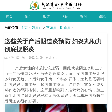
首页
简介
报道
认证
案例
路线
当前位置:
主页
>
妇炎丸
>
宫颈炎、阴道炎
>
这些关于产后阴道炎预防 妇炎丸助力
彻底摆脱炎
2022-01-09
李小平中医门诊
点击：
0
产后女性的体质比较虚弱，因此就被阴道炎盯上了，
由于产后伤口处理不当会导致感染，而引发的阴道炎让很
多妇女厌烦。产后妇女作为一个特殊群体，尤其是需要哺
乳的妈妈，阴道炎引起的阴道瘙痒、红肿等症状又不能及
时有效的得到控制。这严重影响到了准妈妈的心情，加上
新生儿的哭闹让妈妈根本无法休息好，所以积极的预防产
后阴道炎很有必要。