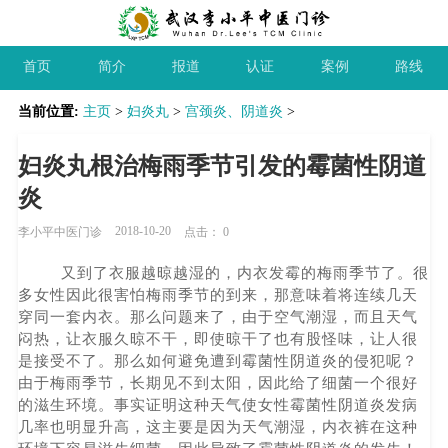
首页
简介
报道
认证
案例
路线
当前位置:
主页
>
妇炎丸
>
宫颈炎、阴道炎
>
妇炎丸根治梅雨季节引发的霉菌性阴道
炎
2018-10-20
李小平中医门诊
点击：
0
又到了衣服越晾越湿的，内衣发霉的梅雨季节了。很
多女性因此很害怕梅雨季节的到来，那意味着将连续几天
穿同一套内衣。那么问题来了，由于空气潮湿，而且天气
闷热，让衣服久晾不干，即使晾干了也有股怪味，让人很
是接受不了。那么如何避免遭到霉菌性阴道炎的侵犯呢？
由于梅雨季节，长期见不到太阳，因此给了细菌一个很好
的滋生环境。事实证明这种天气使女性霉菌性阴道炎发病
几率也明显升高，这主要是因为天气潮湿，内衣裤在这种