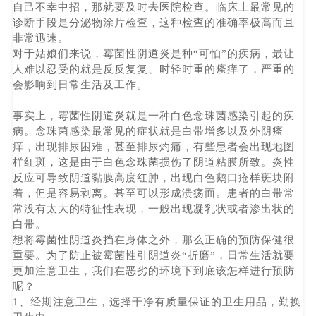
自己不幸中招，那就要及时去医院检查。临床上最常见的
诊断手段是分泌物涂片检查，这种检查的准确率极高而且
非常迅速。
对于姑娘们来说，霉菌性阴道炎是种“可怕”的疾病，最让
人难以忍受的就是反反复复、时轻时重的瘙痒了，严重的
会影响到日常生活及工作。
事实上，霉菌性阴道炎就是一种白色念珠菌感染引起的疾
病。念珠菌感染最常见的症状就是白带增多以及外阴瘙
痒，出现排尿困难，甚至排尿灼痛，有些患者会出现地图
样红斑，这是由于白色念珠菌损伤了阴道粘膜所致。炎性
反应可导致阴道黏膜高度红肿，出现白色鹅口疮样斑块附
着，但是容易剥离。甚至可以形成溃疡面。患者的白带常
常没有太大的特征性表现，一般出现凝乳状或者渗出状的
白带。
想将霉菌性阴道炎挡在身体之外，那么正确的预防保健很
重要。为了防止被霉菌性引阴道炎“折磨”，日常生活就要
更加注意卫生，我们在恶劣的环境下到底该怎样进行预防
呢？
1、经期注意卫生，选择干净有质量保证的卫生用品，勤换