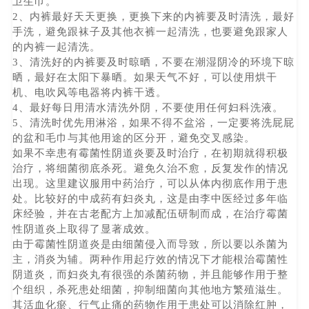
卫生巾。
2、内裤最好天天更换，更换下来的内裤要及时清洗，最好
手洗，避免跟袜子及其他衣裤一起清洗，也要避免跟家人
的内裤一起清洗。
3、清洗好的内裤要及时晾晒，不要在潮湿阴冷的环境下晾
晒，最好在太阳下暴晒。如果天气不好，可以使用烘干
机、电吹风等电器将内裤干透。
4、最好每日用清水清洗外阴，不要使用任何妇科洗液。
5、清洗时优先用淋浴，如果不得不盆浴，一定要将洗屁屁
的盆和毛巾与其他用途的区分开，避免交叉感染。
如果不幸患有霉菌性阴道炎要及时治疗，在初期就得积极
治疗，将细菌彻底杀死。避免久治不愈，反复发作的情况
出现。这里建议服用中药治疗，可以从体内彻底作用于患
处。比较好的中成药有妇炎丸，这是由李中医经过多年临
床经验，并在古老配方上加减配伍研制而成，在治疗霉菌
性阴道炎上取得了显著成效。
由于霉菌性阴道炎是由细菌侵入而导致，所以要以杀菌为
主，消炎为辅。两种作用起疗效的情况下才能根治霉菌性
阴道炎，而妇炎丸有很强的杀菌药物，并且能够作用于整
个组织，杀死患处细菌，抑制细菌向其他地方繁殖滋生。
其活血化瘀、行气止痛的药物作用于患处可以消除红肿，