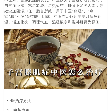
中医对子宫腺肌症的认识。中医认为子宫腺肌症的发病，
与气血瘀滞、寒湿凝滞、湿热蕴结、肝肾不足等因素，导
致淤血阻滞冲任、胞宫所致，属于中医“痛经”、“癥
瘕”和“不孕”等范畴，因此，中医在治疗时主要以清热化
湿、活血化瘀、调理气血、温经散寒和滋补肝肾为原则。
中医治疗方法
1、中药内服