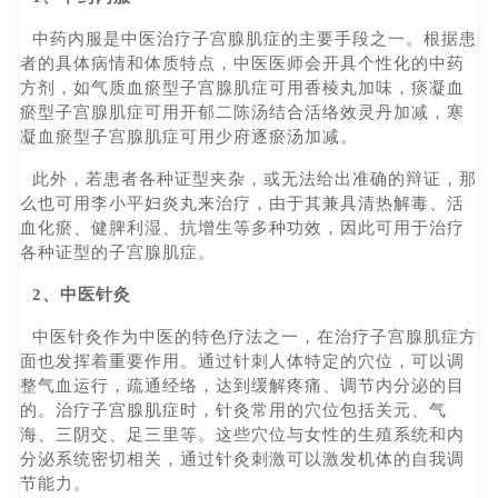
中药内服是中医治疗子宫腺肌症的主要手段之一。根据患
者的具体病情和体质特点，中医医师会开具个性化的中药
方剂，如气质血瘀型子宫腺肌症可用香棱丸加味，痰凝血
瘀型子宫腺肌症可用开郁二陈汤结合活络效灵丹加减，寒
凝血瘀型子宫腺肌症可用少府逐瘀汤加减。
此外，若患者各种证型夹杂，或无法给出准确的辩证，那
么也可用李小平妇炎丸来治疗，由于其兼具清热解毒、活
血化瘀、健脾利湿、抗增生等多种功效，因此可用于治疗
各种证型的子宫腺肌症。
2、中医针灸
中医针灸作为中医的特色疗法之一，在治疗子宫腺肌症方
面也发挥着重要作用。通过针刺人体特定的穴位，可以调
整气血运行，疏通经络，达到缓解疼痛、调节内分泌的目
的。治疗子宫腺肌症时，针灸常用的穴位包括关元、气
海、三阴交、足三里等。这些穴位与女性的生殖系统和内
分泌系统密切相关，通过针灸刺激可以激发机体的自我调
节能力。