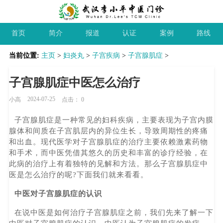
首页
简介
报道
认证
案例
路线
当前位置:
主页
>
妇炎丸
>
子宫疾病
>
子宫腺肌症
>
子宫腺肌症中医怎么治疗
2024-07-25
小高
点击：
0
子宫腺肌症是一种常见的妇科疾病，主要表现为子宫内膜
腺体和间质在子宫肌层内的异位生长，导致周期性的疼痛
和出血。现代医学对子宫腺肌症的治疗主要依赖激素药物
和手术，而中医凭借其悠久的历史和丰富的诊疗经验，在
此病的治疗上有着独特的见解和方法。那么子宫腺肌症中
医是怎么治疗的呢?下面我们就来看看。
中医对子宫腺肌症的认识
在说中医是如何治疗子宫腺肌症之前，我们先来了解一下