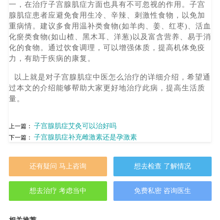
一，在治疗子宫腺肌症方面也具有不可忽视的作用。子宫
腺肌症患者应避免食用生冷、辛辣、刺激性食物，以免加
重病情。建议多食用温补类食物(如羊肉、姜、红枣)、活血
化瘀类食物(如山楂、黑木耳、洋葱)以及富含营养、易于消
化的食物。通过饮食调理，可以增强体质，提高机体免疫
力，有助于疾病的康复。
以上就是对子宫腺肌症中医怎么治疗的详细介绍，希望通
过本文的介绍能够帮助大家更好地治疗此病，提高生活质
量。
子宫腺肌症艾灸可以治好吗
上一篇：
子宫腺肌症补充雌激素还是孕激素
下一篇：
还有疑问 马上咨询
想去检查 了解情况
想去治疗 考虑当中
免费私密 咨询医生